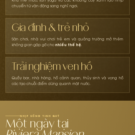
Khu thể thao, sân yoga và các khoảng cây xanh tạo nhịp
chuyển từ vận động sang nghỉ ngơi.
Gia đình & trẻ nhỏ
Sân chơi, nhà vui chơi trẻ em và quảng trường mở thêm
nhiều thế hệ
không gian gặp gỡ cho
.
Trải nghiệm ven hồ
Quầy bar, nhà hàng, hồ cảnh quan, thủy sinh và vọng hồ
các tạo chuỗi điểm dừng quanh mặt nước.
NHỊP SỐNG TINH QUÝ
Một ngày tại