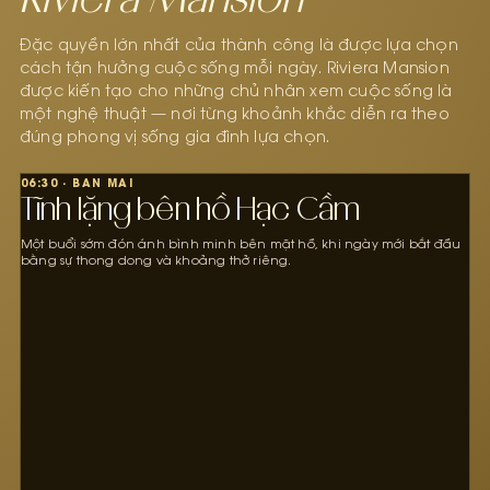
Riviera Mansion
Đặc quyền lớn nhất của thành công là được lựa chọn
cách tận hưởng cuộc sống mỗi ngày. Riviera Mansion
được kiến tạo cho những chủ nhân xem cuộc sống là
một nghệ thuật — nơi từng khoảnh khắc diễn ra theo
đúng phong vị sống gia đình lựa chọn.
06:30 · BAN MAI
Tĩnh lặng bên hồ Hạc Cầm
Một buổi sớm đón ánh bình minh bên mặt hồ, khi ngày mới bắt đầu
bằng sự thong dong và khoảng thở riêng.