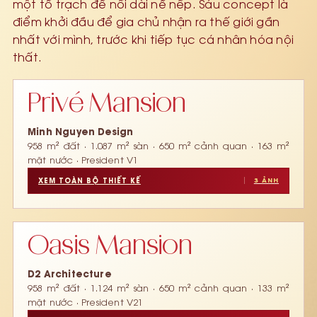
một tổ trạch để nối dài nề nếp. Sáu concept là
điểm khởi đầu để gia chủ nhận ra thế giới gần
nhất với mình, trước khi tiếp tục cá nhân hóa nội
thất.
‹
›
1 / 3
Privé Mansion
Minh Nguyen Design
958 m² đất · 1.087 m² sàn · 650 m² cảnh quan · 163 m²
mặt nước · President V1
XEM TOÀN BỘ THIẾT KẾ
3 ẢNH
‹
›
1 / 3
Oasis Mansion
D2 Architecture
958 m² đất · 1.124 m² sàn · 650 m² cảnh quan · 133 m²
mặt nước · President V21