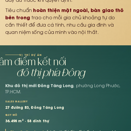
đầy đủ trước khi quyết định.
hoàn thiện mặt ngoài, bàn giao thô
Tiêu chuẩn
bên trong
trao cho mỗi gia chủ khoảng tự do
cần thiết để đưa cá tính, nhu cầu gia đình và
quan niệm sống của mình vào nội thất.
VỊ TRÍ DỰ ÁN
âm điểm kết nối
đô thị phía Đông
Khu đô thị mới Đông Tăng Long
, phường Long Phước,
TP.HCM.
SALES GALLERY
27 đường B3, Đông Tăng Long
QUY MÔ
36.498 m² · 58 dinh thự