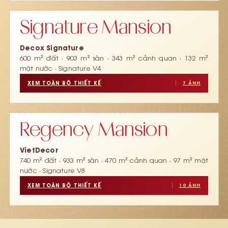
‹
›
1 / 3
Signature Mansion
Decox Signature
600 m² đất · 903 m² sàn · 343 m² cảnh quan · 132 m²
mặt nước · Signature V4
XEM TOÀN BỘ THIẾT KẾ
7 ẢNH
‹
›
1 / 3
Regency Mansion
VietDecor
740 m² đất · 933 m² sàn · 470 m² cảnh quan · 97 m² mặt
nước · Signature V8
XEM TOÀN BỘ THIẾT KẾ
10 ẢNH