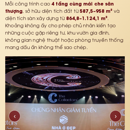
4 tầng cùng mái che sân
Mỗi công trình cao
thượng
587,5–958 m²
, sở hữu diện tích đất từ
và
864,8–1.124,1 m²
diện tích sàn xây dựng từ
.
Khoảng không ấy cho phép chủ nhân kiến tạo
những cuộc gặp riêng tư, khu vườn gia đình,
không gian nghệ thuật hoặc phòng truyền thống
mang dấu ấn không thể sao chép.
‹
›