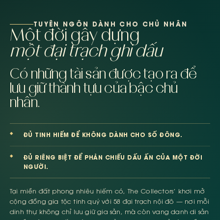
TUYÊN NGÔN DÀNH CHO CHỦ NHÂN
Một đời gây dựng
một đại trạch ghi dấu
Có những tài sản được tạo ra để
lưu giữ thành tựu của bậc chủ
nhân.
ĐỦ TINH HIẾM ĐỂ KHÔNG DÀNH CHO SỐ ĐÔNG.
ĐỦ RIÊNG BIỆT ĐỂ PHẢN CHIẾU DẤU ẤN CỦA MỘT ĐỜI
NGƯỜI.
Tại miền đất phong nhiêu hiếm có, The Collectors’ khơi mở
cộng đồng gia tộc tinh quý với 58 đại trạch nội đô — nơi mỗi
dinh thự không chỉ lưu giữ gia sản, mà còn vang danh di sản