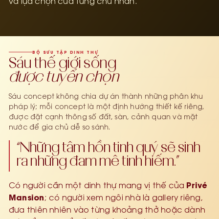
và lựa chọn của từng chủ nhân.
BỘ SƯU TẬP DINH THỰ
Sáu thế giới sống
được tuyển chọn
Sáu concept không chia dự án thành những phân khu
pháp lý; mỗi concept là một định hướng thiết kế riêng,
được đặt cạnh thông số đất, sàn, cảnh quan và mặt
nước để gia chủ dễ so sánh.
“Những tâm hồn tinh quý sẽ sinh
ra những đam mê tinh hiếm.”
Privé
Có người cần một dinh thự mang vị thế của
Mansion
; có người xem ngôi nhà là gallery riêng,
đưa thiên nhiên vào từng khoảng thở hoặc dành