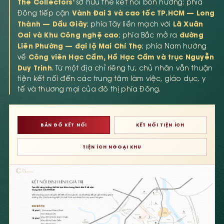
The Collectors'
sở hữu thế kết nối bốn hướng: phía
Vành Đai 3 và cao tốc TP.HCM — Long
Đông tiếp cận
Thành — Dầu Giây
Lã Xuân
; phía Tây liền mạch với
Oai và Khu Công nghệ cao
đường
; phía Bắc mở ra
Liên Phường — đại lộ Mai Chí Thọ
; phía Nam hướng
Công viên Hạc Cầm, Hồ Hạc Cầm và trục Nguyễn
về
Duy Trinh
. Từ một địa chỉ riêng tư, chủ nhân vẫn thuận
tiện kết nối đến các trung tâm làm việc, giáo dục, y
tế và thương mại của đô thị phía Đông.
BẢN ĐỒ KẾT NỐI
KẾT NỐI TIỆN ÍCH
TIỆN ÍCH NGOẠI KHU