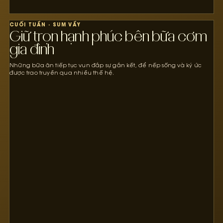
CUỐI TUẦN · SUM VẦY
Giữ trọn hạnh phúc bên bữa cơm
gia đình
Những bữa ăn tiếp tục vun đắp sự gắn kết, để nếp sống và ký ức
được trao truyền qua nhiều thế hệ.