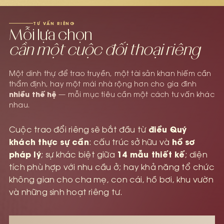
TƯ VẤN RIÊNG
Mỗi lựa chọn
cần một cuộc đối thoại riêng
Một dinh thự để trao truyền, một tài sản khan hiếm cần
thẩm định, hay một mái nhà rộng hơn cho gia đình
nhiều thế hệ
— mỗi mục tiêu cần một cách tư vấn khác
nhau.
điều Quý
Cuộc trao đổi riêng sẽ bắt đầu từ
khách thực sự cần
hồ sơ
: cấu trúc sở hữu và
pháp lý
14 mẫu thiết kế
; sự khác biệt giữa
; diện
tích phù hợp với nhu cầu ở; hay khả năng tổ chức
không gian cho cha mẹ, con cái, hồ bơi, khu vườn
và những sinh hoạt riêng tư.