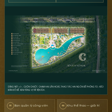
DÙNG NÚT +/−, CUỘN CHUỘT, CHẠM HAI LẦN HOẶC THAO TÁC HAI NGÓN ĐỂ PHÓNG TO; KÉO
BẢN ĐỒ ĐỂ XEM TỪNG VỊ TRÍ TIỆN ÍCH.
Ban quản lý công viên
Khu thể thao — giải trí