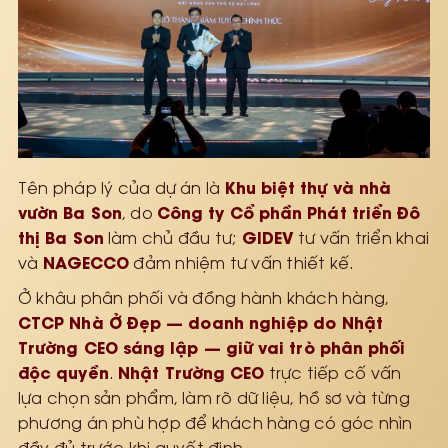
Khu biệt thự và nhà
Tên pháp lý của dự án là
vườn Ba Son
Công ty Cổ phần Phát triển Đô
, do
thị Ba Son
GIDEV
làm chủ đầu tư;
tư vấn triển khai
NAGECCO
và
đảm nhiệm tư vấn thiết kế.
Ở khâu phân phối và đồng hành khách hàng,
CTCP Nhà Ở Đẹp — doanh nghiệp do Nhật
Trường CEO sáng lập — giữ vai trò phân phối
độc quyền
Nhật Trường CEO
.
trực tiếp cố vấn
lựa chọn sản phẩm, làm rõ dữ liệu, hồ sơ và từng
phương án phù hợp để khách hàng có góc nhìn