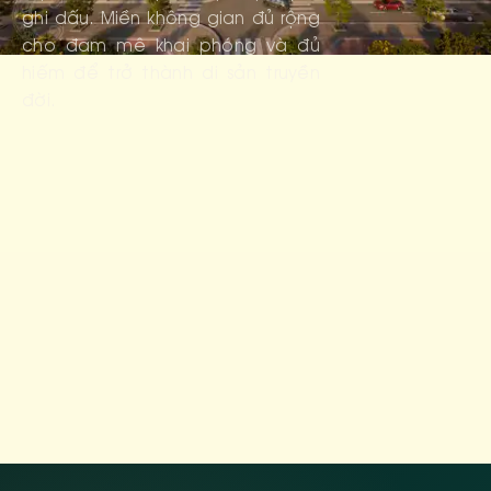
ghi dấu. Miền không gian đủ rộng
cho đam mê khai phóng và đủ
hiếm để trở thành di sản truyền
đời.