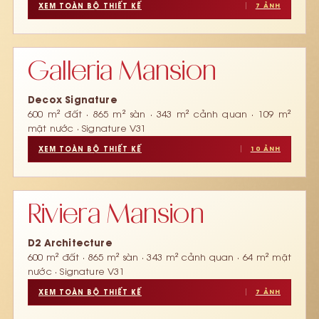
XEM TOÀN BỘ THIẾT KẾ
7 ẢNH
‹
›
1 / 3
Galleria Mansion
Decox Signature
600 m² đất · 865 m² sàn · 343 m² cảnh quan · 109 m²
mặt nước · Signature V31
XEM TOÀN BỘ THIẾT KẾ
10 ẢNH
‹
›
1 / 3
Riviera Mansion
D2 Architecture
600 m² đất · 865 m² sàn · 343 m² cảnh quan · 64 m² mặt
nước · Signature V31
XEM TOÀN BỘ THIẾT KẾ
7 ẢNH