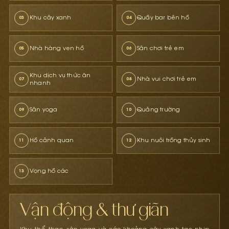
Khu cây xanh
Quầy bar bên hồ
Nhà hàng ven hồ
Sân chơi trẻ em
Khu dịch vụ thức ăn
Nhà vui chơi trẻ em
nhanh
Sân yoga
Quảng trường
Hồ cảnh quan
Khu nuôi trồng thủy sinh
Vọng hồ các
Vận động & thư giãn