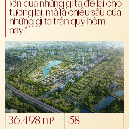
lớn của những gì ta để lại cho
tương lai, mà là chiều sâu của
những gì ta trân quý hôm
nay.”
36.498 m²
58