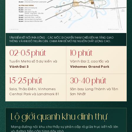
TÂM ĐIỂM KẾT NỐI PHÍA ĐÔNG · CÁC MỐC DI CHUYỂN THAM CHIẾU ĐẾN HẠ TẦNG GIAO
THÔNG VÀ KHU ĐÔ THỊ LÂN CẬN. CHẠM ẢNH ĐỂ MỞ FILE NGUỒN CHẤT LƯỢNG CAO.
02–05 phút
10 phút
Tuyến Metro số 5 dự kiến và
Vành Đai 2, cao tốc và
Vành Đai 3
Vinhomes Grand Park
15–25 phút
30–40 phút
Sala, Thảo Điền, Vinhomes
Sân bay Long Thành và Tân
Central Park và Landmark 81
Sơn Nhất
Lộ giới quanh khu dinh thự
Mạng đường nội khu cho thấy sự phân cấp rõ giữa trục kết nối lớn
và đường tiếp cận từng dãy nhà.