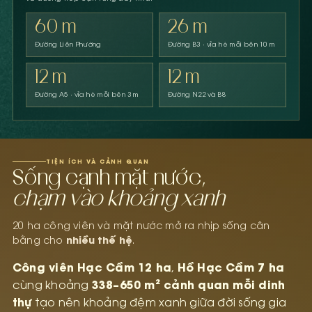
60 m
26 m
Đường Liên Phường
Đường B3 · vỉa hè mỗi bên 10 m
12 m
12 m
Đường A5 · vỉa hè mỗi bên 3 m
Đường N22 và B8
TIỆN ÍCH VÀ CẢNH QUAN
Sống cạnh mặt nước,
chạm vào khoảng xanh
20 ha công viên và mặt nước mở ra nhịp sống cân
nhiều thế hệ
bằng cho
.
Công viên Hạc Cầm 12 ha
Hồ Hạc Cầm 7 ha
,
338–650 m² cảnh quan mỗi dinh
cùng khoảng
thự
tạo nên khoảng đệm xanh giữa đời sống gia