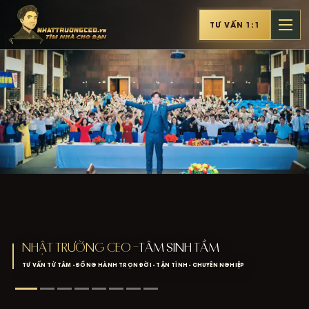
TƯ VẤN 1:1
NHẬT TRƯỜNG CEO —
TÂM SINH TẦM
TƯ VẤN TỪ TÂM - ĐỒNG HÀNH TRỌN ĐỜI - TẬN TÌNH - CHUYÊN NGHIỆP