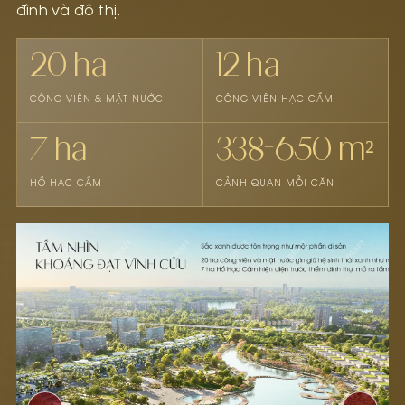
đình và đô thị.
20 ha
12 ha
CÔNG VIÊN & MẶT NƯỚC
CÔNG VIÊN HẠC CẦM
7 ha
338–650 m²
HỒ HẠC CẦM
CẢNH QUAN MỖI CĂN