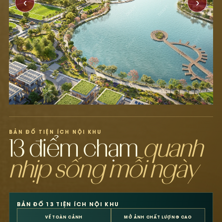
‹
›
BẢN ĐỒ TIỆN ÍCH NỘI KHU
13 điểm chạm
quanh
nhịp sống mỗi ngày
BẢN ĐỒ 13 TIỆN ÍCH NỘI KHU
VỀ TOÀN CẢNH
MỞ ẢNH CHẤT LƯỢNG CAO