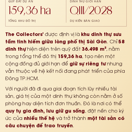
QUỸ ĐẤT DỰ ÁN
DINH THỰ GIỚI HẠN
159,36 ha
QIII/2028
TỔNG KHU ĐÔ THỊ
DỰ KIẾN BÀN GIAO
The Collectors'
khu dinh thự sưu
được định vị là
tầm tinh hiếm giữa lòng phố thị Sài Gòn
58
. Chỉ
dinh thự
36.498 m²
hiện diện trên quỹ đất
, nằm
159,36 ha
trong tổng thể đô thị
, tạo nên một
giữ sự riêng tư
cộng đồng đủ giới hạn để
nhưng
vẫn thuộc về hệ kết nối đang phát triển của phía
Đông TP.HCM.
Với người đã đi qua giai đoạn tích lũy nhiều tài
sản, giá trị của một dinh thự không còn nằm ở số
phòng hay diện tích đơn thuần. Đó là nơi có thể
quy tụ gia đình, lưu giữ gu sống
, đặt nền cho ký
nhiều thế hệ
một tài sản có
ức của
và trở thành
câu chuyện để trao truyền
.